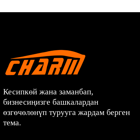
Кесипкөй жана заманбап,
бизнесиңизге башкалардан
өзгөчөлөнүп турууга жардам берген
тема.