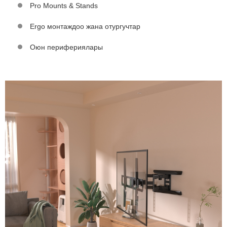
Pro Mounts & Stands
Ergo монтаждоо жана отургучтар
Оюн перифериялары