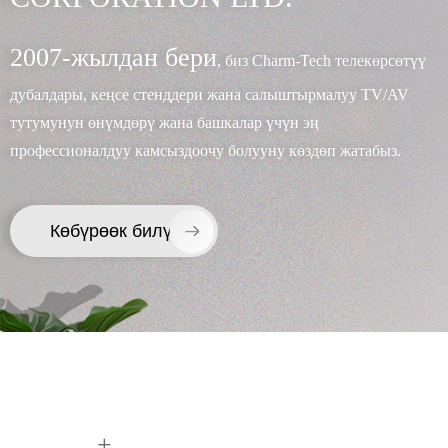
2007-жылдан бери
, биз Charm-Tech телекөрсөтүү
дубалдары, кеңсе стенддери жана салыштырмалуу TV/AV
тутумунун өнүмдөрү жана башкалар үчүн эң
профессионалдуу камсыздоочу болууну көздөп жатабыз.
Көбүрөөк билүү
×
СУРАМ ТАПШЫРЫҢЫЗ
+