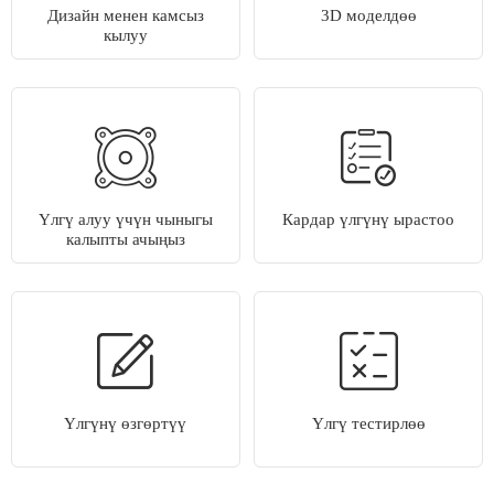
Дизайн менен камсыз
3D моделдөө
кылуу
Үлгү алуу үчүн чыныгы
Кардар үлгүнү ырастоо
калыпты ачыңыз
Үлгүнү өзгөртүү
Үлгү тестирлөө