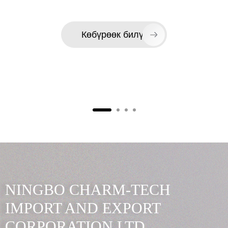
Көбүрөөк билүү
NINGBO CHARM-TECH
IMPORT AND EXPORT
CORPORATION LTD.