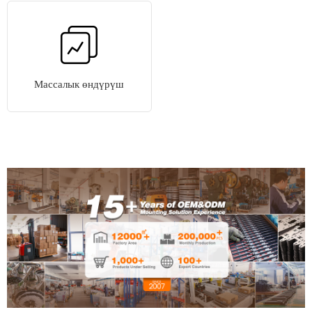
Массалык өндүрүш