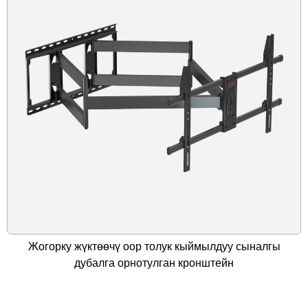
Жогорку жүктөөчү оор толук кыймылдуу сыналгы
дубалга орнотулган кронштейн