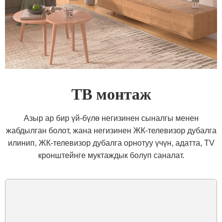
ТВ монтаж
Азыр ар бир үй-бүлө негизинен сыналгы менен
жабдылган болот, жана негизинен ЖК-телевизор дубалга
илинип, ЖК-телевизор дубалга орнотуу үчүн, адатта, TV
кронштейнге муктаждык болуп саналат.