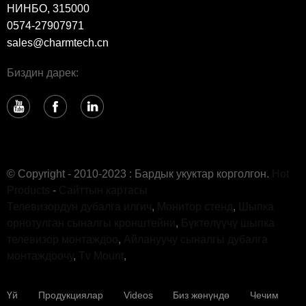
НИНБО, 315000
0574-27907971
sales@charmtech.cn
Биздин дарек:
© Copyright - 2010-2023 : Бардык укуктар корголгон.
Hot
Products
-
Сайттын картасы
Телевизордун дубалга илгич
,
Монитор стенд
,
Шыпка
орнотулган сыналгы кронштейни
,
Бүктөлүүчү шыпка
телевизор монтаждоо
,
Айлануучу сыналгы дубалга
монтаждоочу
,
Tv Mount
,
Үй
Продукциялар
Videos
Биз жөнүндө
Чечим