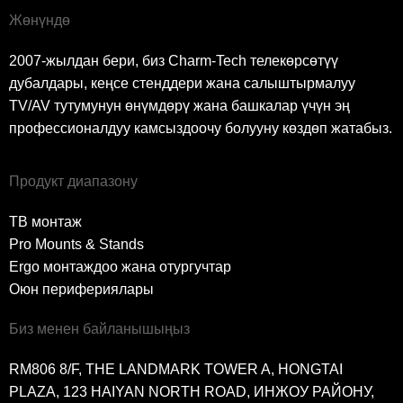
Жөнүндө
2007-жылдан бери, биз Charm-Tech телекөрсөтүү
дубалдары, кеңсе стенддери жана салыштырмалуу
TV/AV тутумунун өнүмдөрү жана башкалар үчүн эң
профессионалдуу камсыздоочу болууну көздөп жатабыз.
Продукт диапазону
ТВ монтаж
Pro Mounts & Stands
Ergo монтаждоо жана отургучтар
Оюн перифериялары
Биз менен байланышыңыз
RM806 8/F, THE LANDMARK TOWER A, HONGTAI
PLAZA, 123 HAIYAN NORTH ROAD, ИНЖОУ РАЙОНУ,