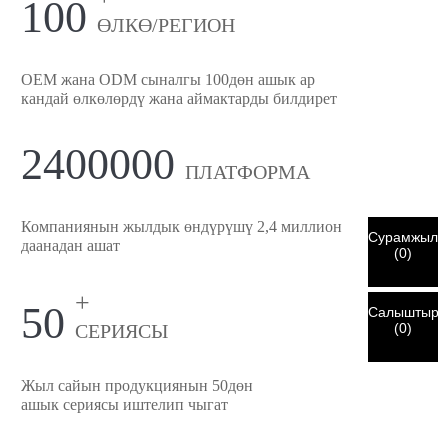
100
×
×
ӨЗҮҢҮЗДҮ ТАНДАҢЫЗ
ӨЛКӨ/РЕГИОН
×
АНЫКТАГЫҢЫЗДЫ ТЕКШЕРҮҮ
OEM жана ODM сыналгы 100дөн ашык ар
кандай өлкөлөрдү жана аймактарды билдирет
мен
Сиздин чыныгы CHARM кардары экениңизди тастыктоо
2400000
CHARM'тын кардары
үчүн төмөндө учурдагы жумуш электрондук почтаңыздын
ПЛАТФОРМА
дарегин киргизиңиз.
Биз сиздин өтүнүчүңүздү жана каалооңузду
алдык
ТЕКШЕРҮҮ
сиздин тапшырган
Компаниянын жылдык өндүрүшү 2,4 миллион
Сурамжыло
аутентификация жана авторизация үчүн маалымат. Бир
даанадан ашат
мен
Сураныч тапшыруудан мурун
БААРЫН
(
0
)
жолу
ТЕКШЕРҮҮ
маалымат болуп саналат
ТУУРА.
Туура эмес
New Visitor
Тапшыруу
идентификация текшерилди, сиз электрондук почта
Артка кайрыл
маалымат жөнөтүлгөн материалдардын бузулушуна алып
+
50
билдирүүсүн аласыз.
Салыштыру
келет.
(
0
)
СЕРИЯСЫ
Тапшыруу
Артка кайрыл
Жыл сайын продукциянын 50дөн
ашык сериясы иштелип чыгат