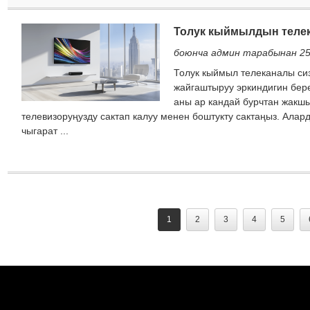
Толук кыймылдын телек
боюнча админ тарабынан 25
Толук кыймыл телеканалы сиз
жайгаштыруу эркиндигин бере
аны ар кандай бурчтан жакшы
телевизоруңузду сактап калуу менен боштукту сактаңыз. Ала
чыгарат ...
1
2
3
4
5