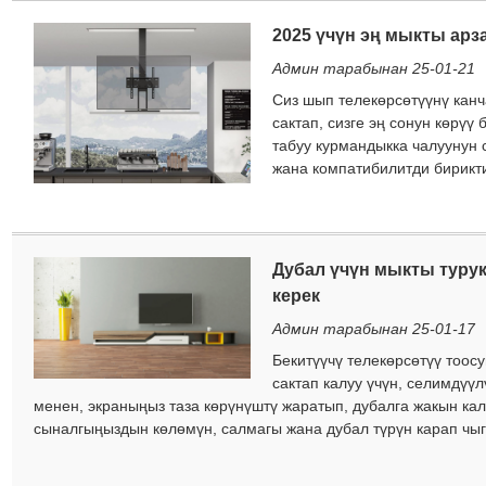
учурдагы жумушчу электрондук почта дарегиңизди киргизиңиз.
2025 үчүн эң мыкты арз
Мен
Мен
Сиздин өтүнүчүңүздү алдык жана каалайбыз
Текшерүү
Сиздин
Админ тарабынан 25-01-21
тапшырдыңыз
Charm кардары
Жаңы конок
Сиз шып телекөрсөтүүнү канч
Аутентификация жана уруксат алуу үчүн маалымат. Бир жолу
Тапшыраардан мурун сураныч
Баарын текшерүү
маалымат
сактап, сизге эң сонун көрүү
Тапшыруу
Идентификация текшерилет, сиз электрондук почта билдирүүсүн
Артка кайрыл
болуп саналат
Туура.
Туура эмес маалымат жөнөтүлгөн
табуу курмандыкка чалуунун 
аласыз.
материалдарда ийгиликсиздикке алып келет.
жана компатибилитди бириктир
Тапшыруу
Артка кайрыл
Дубал үчүн мыкты турук
керек
Админ тарабынан 25-01-17
Бекитүүчү телекөрсөтүү тоос
сактап калуу үчүн, селимдүүл
менен, экраныңыз таза көрүнүштү жаратып, дубалга жакын кала
сыналгыңыздын көлөмүн, салмагы жана дубал түрүн карап чыгы