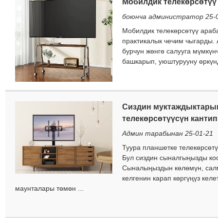
Мобилдик телекөрсөтүү
боюнча администратор 25-
Мобилдик телекөрсөтүү араб
практикалык чечим чыгарды. 
×
Сурам тапшырыңыз
бурчун жөнгө салууга мүмкүн
башкарып, уюштурууну өркүндө
Сиздин муктаждыктары
телекөрсөтүүсүн кантип
Админ тарабынан 25-01-21
×
Туура планшетке телекөрсөтү
Бул сиздин сыналгыңызды коо
Сыналыңыздын көлөмүн, салм
×
келгенин карап көргүңүз келе
Сиздин инсандыгыңызды текшериңиз
×
маунталары төмөн ...
Өзүңүздүн инсандыгыңызды тандаңыз
Сиздин чыныгы Charm кардарларыңызды текшерүү үчүн