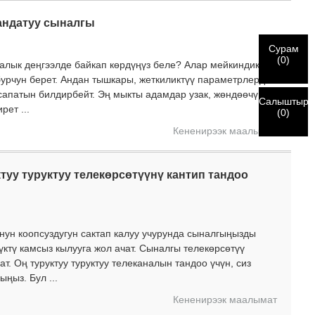
андатуу сыналгы
Сурам
(
0
)
алык деңгээлде байкап көрдүңүз беле? Алар мейкиндикти
 бурчун берет. Андан тышкары, жеткиликтүү параметрлерди
сапатын билдирбейт. Эң мыкты адамдар узак, жөндөөчү
Салыштыру
ет ...
(
0
)
Кененирээк маалымат
туу туруктуу телекөрсөтүүнү кантип тандоо
унун коопсуздугун сактап калуу учурунда сыналгыңызды
үктү камсыз кылууга жол ачат. Сыналгы телекөрсөтүү
т. Оң туруктуу туруктуу телеканалын тандоо үчүн, сиз
ңыз. Бул ...
Кененирээк маалымат