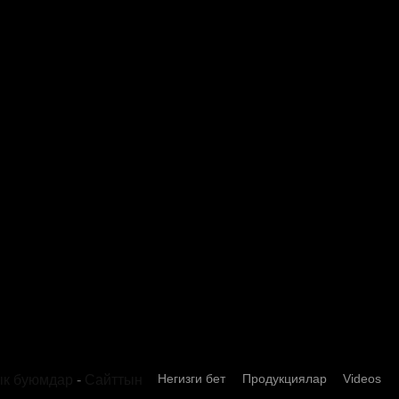
ТВ
RM806 8 
Pro Monts & Stands
Хонгтай 
Ergo Migons & Stands
Жол, Йин
Негизги бет
Продукциялар
Videos
к буюмдар
-
Сайттын
Оюн перифериялык
0574-27