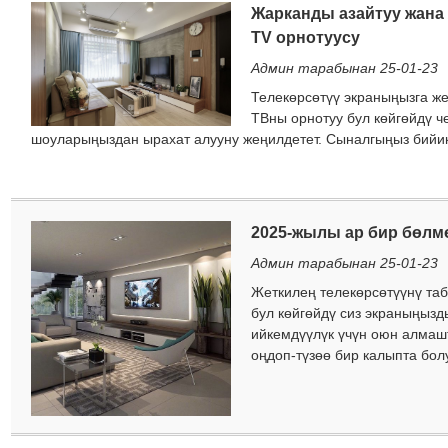
Жарканды азайтуу жана 
TV орнотуусу
Админ тарабынан 25-01-23
Телекөрсөтүү экраныңызга ж
ТВны орнотуу бул көйгөйдү ч
шоуларыңыздан ырахат алууну жеңилдетет. Сыналгыңыз бийи
2025-жылы ар бир бөлмө
Админ тарабынан 25-01-23
Жеткилең телекөрсөтүүнү та
бул көйгөйдү сиз экраныңызд
ийкемдүүлүк үчүн оюн алмаш
оңдоп-түзөө бир калыпта болу