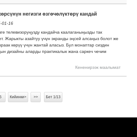
өрсүнүн негизги өзгөчөлүктөрү кандай
-01-16
ге телевизоруңузду кандайча каалаганыңызды так
т. Жарыкты азайтуу үчүн экранды эңсей алсаңыз болот же
раак көрүү үчүн жантай аласыз. Бул монаптар сиздин
рдын дизайны аларды практикалык жана саркеч чечим
Кененирээк маалымат
6
Кийинки>
>>
Бет 1/13