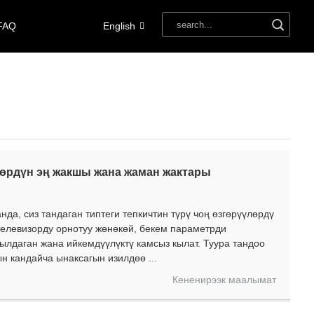
FAQ
English
өрдүн эң жакшы жана жаман жактары
да, сиз тандаган типтеги тепкичтин түрү чоң өзгөрүүлөрдү
телевизорду орнотуу жөнөкөй, бекем параметрди
мылдаган жана ийкемдүүлүктү камсыз кылат. Туура тандоо
н кандайча ынаксагын изилдөө ...
Кененирээк маалымат