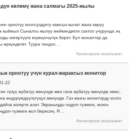
рдүн көлөмү жана салмагы 2025-жылы
ен орнотуу коопсуздукту камсыз кылат жана көрүү
к кыймыл Сыналгы жылуу мейкиндикти сактоо учурунда эң
зды өзгөртүүгө мүмкүнчүлүк берет. Бул монаптар да
 өркүндөтөт. Туура тандоо ...
Кененирээк маалымат
ык орнотуу үчүн курал-жараксыз монитор
01-22
н түзүү жубатуу жөнүндө жөн гана жубатуу жөнүндө эмес,
ана өндүрүмдүүлүгүңүз жөнүндө. Газ жазгы мониторду колго
дайча өзгөртө алат. Экраныңды оңдоп-түзөөгө, моюн
доп-түзөөгө жол бересиң. R ...
Кененирээк маалымат