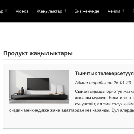
ар
Videos
Жаңылыктар
Биз жөнүндө
Чечим
Биз менен байланышыңыз
Продукт жаңылыктары
Тынчтык телекөрсөтүүл
Админ тарабынан 25-01-23
Сыналгыңызды орнотуп жаткан
жасашы мүмкүн. Бекитилген 
сунуштайт, ал эми толук кый
сиздин мейкиндикке жана адаттардан көз каранды. Бул аларды