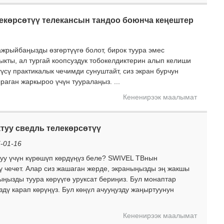
екөрсөтүү телекансын тандоо боюнча кеңештер
ажрыйбаңызды өзгөртүүгө болот, бирок туура эмес
ыкты, ал тургай коопсуздук тобокелдиктерин алып келиши
үсү практикалык чечимди сунуштайт, сиз экран бурчун
аган жаркыроо үчүн тууралаңыз. ...
Кененирээк маалымат
туу сведль телекөрсөтүү
-01-16
буу үчүн күрөшүп көрдүңүз беле? SWIVEL ТВнын
ү чечет. Алар сиз жашаган жерде, экраныңызды эң жакшы
ыңызды туура көрүүгө уруксат бериңиз. Бул монаптар
здү карап көрүңүз. Бул көңүл ачууңузду жаңыртуунун
Кененирээк маалымат