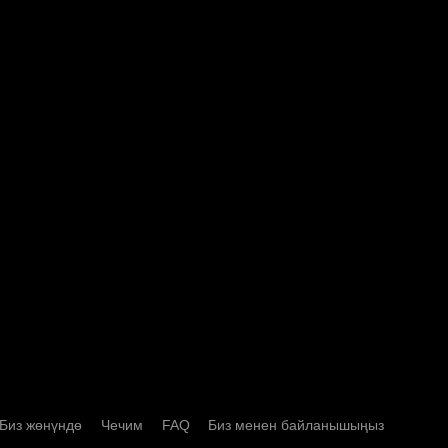
/ F, Мунаранын мунарасы А,
Плаза, 123 Хайян Түндүк
чжоу району, Нинбо, 315000
Биз жөнүндө
Чечим
FAQ
Биз менен байланышыңыз
907971