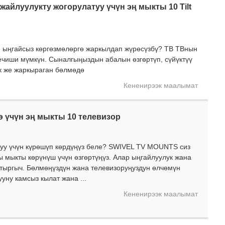
жайлуулукту жогорулатуу үчүн эң мыкты 10 Tilt
е ыңгайсыз көргөзмөлөргө жаркылдап жүрөсүзбү? ТВ ТВнын
ечиши мүмкүн. Сыналгыңыздын абалын өзгөртүп, сүйүктүү
к же жаркыраган бөлмөдө
Кененирээк маалымат
 үчүн эң мыкты 10 телевизор
буу үчүн күрөшүп көрдүңүз беле? SWIVEL TV MOUNTS сиз
ы мыкты көрүнүш үчүн өзгөртүңүз. Алар ыңгайлуулук жана
тыргыч. Бөлмөңүздүн жана телевизоруңуздун өлчөмүн
уну камсыз кылат жана ...
Кененирээк маалымат