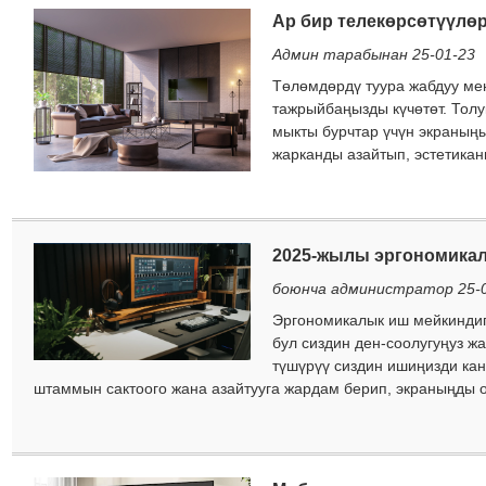
Ар бир телекөрсөтүүлө
Админ тарабынан 25-01-23
Төлөмдөрдү туура жабдуу мен
тажрыйбаңызды күчөтөт. Толу
мыкты бурчтар үчүн экраныңы
жарканды азайтып, эстетиканы
2025-жылы эргономикал
боюнча администратор 25-
Эргономикалык иш мейкиндиги
бул сиздин ден-соолугуңуз ж
түшүрүү сиздин ишиңизди кан
штаммын сактоого жана азайтууга жардам берип, экраныңды оң