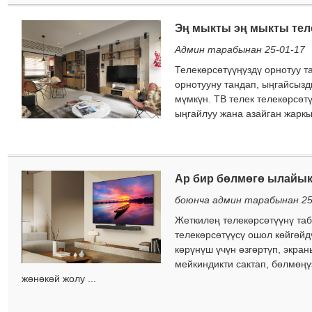
Эң мыкты эң мыкты тел
Админ тарабынан 25-01-17
Телекөрсөтүүңүздү орнотуу т
орнотууну тандап, ыңгайсызд
мүмкүн. ТВ телек телекөрсөтү
ыңгайлуу жана азайган жаркыр
Ар бир бөлмөгө ылайык
боюнча админ тарабынан 25
Жеткилең телекөрсөтүүнү та
телекөрсөтүүсү ошол көйгөйд
көрүнүш үчүн өзгөртүп, экран
мейкиндикти сактап, бөлмөңү
жөнөкөй жолу ...