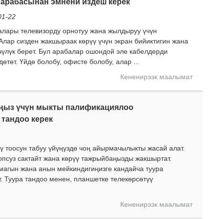
 арабасынан эмнени издеш керек
01-22
алары телевизорду орнотуу жана жылдыруу үчүн
Алар сизден жакшыраак көрүү үчүн экран бийиктигин жана
чүлүк берет. Бул арабалар ошондой эле кабелдерди
төт. Үйдө болобу, офисте болобу, алар ...
Кененирээк маалымат
ңыз үчүн мыкты палификациялоо
 тандоо керек
ү тоосун табуу үйүңүздө чоң айырмачылыкты жасай алат.
псуз сактайт жана көрүү тажрыйбаңызды жакшыртат.
агын жана анын мейкиндигиңизге кандайча туура
т. Туура тандоо менен, планшетке телекөрсөтүү
Кененирээк маалымат