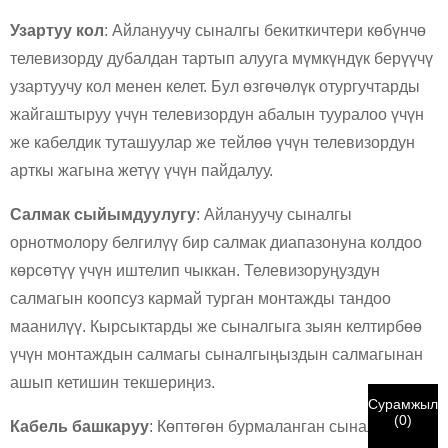
Узартуу кол
: Айлануучу сыналгы бекиткичтери көбүнчө
телевизорду дубалдан тартып алууга мүмкүндүк берүүчү
узартуучу кол менен келет. Бул өзгөчөлүк отургучтарды
жайгаштыруу үчүн телевизордун абалын тууралоо үчүн
же кабелдик туташуулар же тейлөө үчүн телевизордун
×
×
арткы жагына жетүү үчүн пайдалуу.
ӨЗҮҢҮЗДҮ ТАНДАҢЫЗ
Салмак сыйымдуулугу
: Айлануучу сыналгы
×
АНЫКТАГЫҢЫЗДЫ ТЕКШЕРҮҮ
орнотмолору белгилүү бир салмак диапазонуна колдоо
көрсөтүү үчүн иштелип чыккан. Телевизоруңуздун
мен
салмагын коопсуз кармай турган монтажды тандоо
Сиздин чыныгы CHARM кардары экениңизди тастыктоо
CHARM'тын кардары
маанилүү. Кырсыктарды же сыналгыга зыян келтирбөө
үчүн төмөндө учурдагы жумуш электрондук почтаңыздын
үчүн монтаждын салмагы сыналгыңыздын салмагынан
дарегин киргизиңиз.
Биз сиздин өтүнүчүңүздү жана каалооңузду
ашып кетишин текшериңиз.
алдык
ТЕКШЕРҮҮ
сиздин тапшырган
Сурамжыло
аутентификация жана авторизация үчүн маалымат. Бир
мен
Сураныч тапшыруудан мурун
БААРЫН
(
0
)
Кабель башкаруу
: Көптөгөн бурмаланган сыналгы
жолу
ТЕКШЕРҮҮ
маалымат болуп саналат
ТУУРА.
Туура эмес
New Visitor