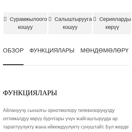
Сурамжылоого
Салыштырууга
Серияларды
кошуу
кошуу
көрүү
ОБЗОР
ФУНКЦИЯЛАРЫ
МӨНДӨМӨЛӨРҮ
ФУНКЦИЯЛАРЫ
Айлануучу сыналгы орнотмолору телевизоруңузду
оптималдуу көрүү бурчтары үчүн жайгаштырууда ар
тараптуулукту жана ийкемдүүлүктү сунуштайт. Бул жерде