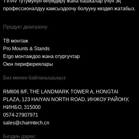
TV/AV тутумунун өнүмдөрү жана башкалар үчүн эң
профессионалдуу камсыздоочу болууну көздөп жатабыз.
Продукт диапазону
ТВ монтаж
Pro Mounts & Stands
Ergo монтаждоо жана отургучтар
Оюн перифериялары
Биз менен байланышыңыз
RM806 8/F, THE LANDMARK TOWER A, HONGTAI
PLAZA, 123 HAIYAN NORTH ROAD, ИНЖОУ РАЙОНУ,
НИНБО, 315000
0574-27907971
sales@charmtech.cn
Биздин дарек: