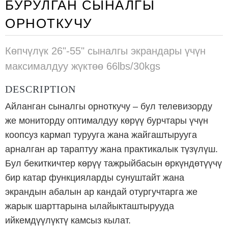
БУРУЛГАН СЫНАЛГЫ
ОРНОТКУЧУ
Көпчүлүк 26"-55" сыналгы экрандары үчүн
максималдуу жүктөө 66lbs/30kgs
DESCRIPTION
Айланган сыналгы орноткучу – бул телевизорду
же мониторду оптималдуу көрүү бурчтары үчүн
коопсуз кармап турууга жана жайгаштырууга
арналган ар тараптуу жана практикалык түзүлүш.
Бул бекиткичтер көрүү тажрыйбасын өркүндөтүүчү
бир катар функцияларды сунуштайт жана
экрандын абалын ар кандай отургучтарга же
жарык шарттарына ылайыкташтырууда
ийкемдүүлүктү камсыз кылат.