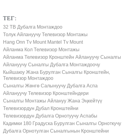
ТЕГ:
32 ТВ Дубалга Монтаждоо
Толук Айлануучу Телевизор Монтажы
Hang Onn Tv Mount
Mantel Tv Mount
Айланма Кол Телевизор Монтажы
Айланма Телевизор Кронштейн
Айлануучу Сыналгы
Айлануучу Сыналгы Дубалга Монтаждоочу
Кыйшаюу Жана Бурулган Сыналгы Кронштейн,
Телевизор Монтаждоо
Сыналгы Жөнгө Салынуучу Дубалга Аспа
Айлануучу Телевизор Кронштейндери
Сыналгы Монтажы Айлануу Жана Эңкейтүү
Телевизордун Дубал Кронштейни
Телевизордун Дубалга Орнотуучу Аспабы
Кадимки 180 Градуска Бурулган Сыналгы Орноткучу
Дубалга Орнотулган Сыналгынын Кронштейни