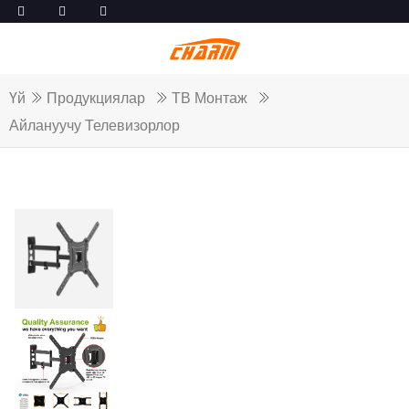
Үй
Продукциялар
ТВ Монтаж
Айлануучу Телевизорлор