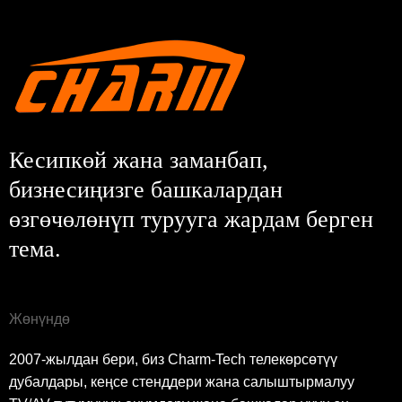
Кесипкөй жана заманбап,
бизнесиңизге башкалардан
өзгөчөлөнүп турууга жардам берген
тема.
Жөнүндө
2007-жылдан бери, биз Charm-Tech телекөрсөтүү
дубалдары, кеңсе стенддери жана салыштырмалуу