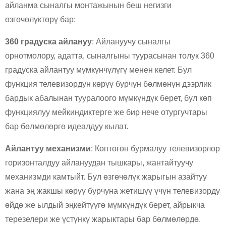
айланма сыналгы монтажынын беш негизги
өзгөчөлүктөрү бар:
360 градуска айлануу
: Айлануучу сыналгы
орнотмолору, адатта, сыналгыны туурасынан толук 360
градуска айлантуу мүмкүнчүлүгү менен келет. Бул
функция телевизордун көрүү бурчун бөлмөнүн дээрлик
бардык абалынан тууралоого мүмкүндүк берет, бул көп
функциялуу мейкиндиктерге же бир нече отургучтары
бар бөлмөлөргө идеалдуу кылат.
Айлантуу механизми
: Көптөгөн бурмалуу телевизорлор
горизонталдуу айлануудан тышкары, жантайтуучу
механизмди камтыйт. Бул өзгөчөлүк жарыгын азайтуу
жана эң жакшы көрүү бурчуна жетишүү үчүн телевизорду
өйдө же ылдый эңкейтүүгө мүмкүндүк берет, айрыкча
×
СУРАМ ТАПШЫРЫҢЫЗ
терезелери же үстүнкү жарыктары бар бөлмөлөрдө.