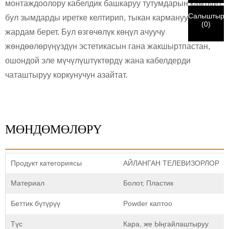
Тапшыруу
монтаждоолору кабелдик башкаруу тутумдарын камтыйт,
идентификация текшерилди, сиз электрондук почта
Артка кайрыл
маалымат жөнөтүлгөн материалдардын бузулушуна алып
билдирүүсүн аласыз.
Салыштыру
бул зымдарды иретке келтирип, тыкан карманууга
келет.
(
0
)
жардам берет. Бул өзгөчөлүк көңүл ачуучу
жөндөөлөрүңүздүн эстетикасын гана жакшыртпастан,
Тапшыруу
Артка кайрыл
ошондой эле мүчүлүштүктөрдү жана кабелдерди
чаташтыруу коркунучун азайтат.
МӨНДӨМӨЛӨРҮ
Продукт категориясы
АЙЛАНГАН ТЕЛЕВИЗОРЛОР
Материал
Болот, Пластик
Беттик бүтүрүү
Powder каптоо
Түс
Кара, же Ыңгайлаштыруу