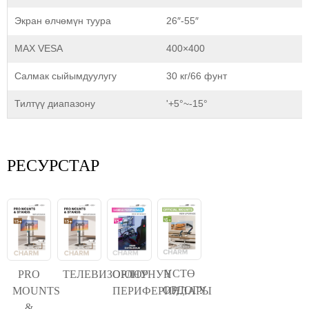
Экран өлчөмүн туура
26″-55″
MAX VESA
400×400
Салмак сыйымдуулугу
30 кг/66 фунт
Тилтүү диапазону
'+5°~-15°
РЕСУРСТАР
ҮСТӨ
PRO
ТЕЛЕВИЗОРЛОР
ОЮНУНУН
ОРДОГУ
MOUNTS
ПЕРИФЕРИЯЛАРЫ
&